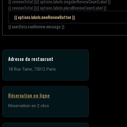
{{ reviewsTotal }}
{{ options.labels.singularReviewCountLabel }}
{{ reviewsTotal }}
{{ options.labels.pluralReviewCountLabel }}
{{ options.labels.newReviewButton }}
{{ userData.canReview.message }}
Adresse du restaurant
18 Rue Taine, 75012 Paris
Réservation en ligne
Réservation en 2 clics