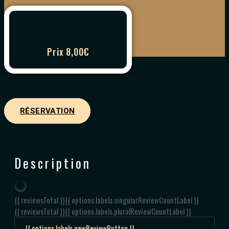
Prix 8,00€
RÉSERVATION
Description
{{ reviewsTotal }}
{{ options.labels.singularReviewCountLabel }}
{{ reviewsTotal }}
{{ options.labels.pluralReviewCountLabel }}
{{ options.labels.newReviewButton }}