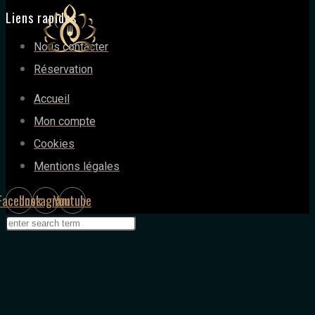
Liens rapides
Nous contacter
Réservation
Accueil
Mon compte
Cookies
Mentions légales
Facebook
Instagram
Youtube