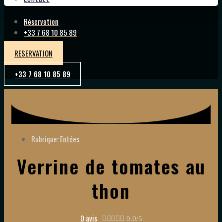
Réservation
+33 7 68 10 85 89
RESERVATION
+33 7 68 10 85 89
Rubrique:
Entées
Verrine de tomates au
thon
0 avis





0.0/5