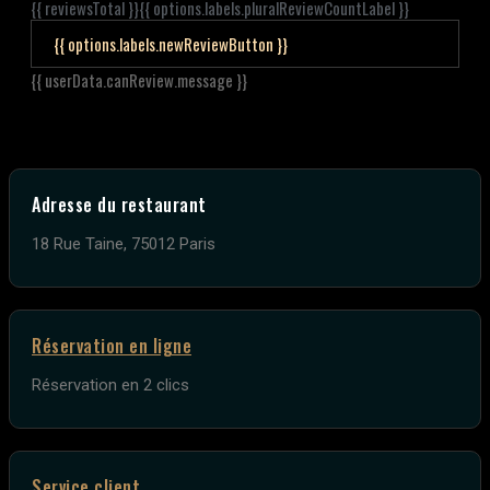
{{ reviewsTotal }}
{{ options.labels.pluralReviewCountLabel }}
{{ options.labels.newReviewButton }}
{{ userData.canReview.message }}
Adresse du restaurant
18 Rue Taine, 75012 Paris
Réservation en ligne
Réservation en 2 clics
Service client