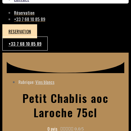
Réservation
+33 7 68 10 85 89
RESERVATION
+33 7 68 10 85 89
Rubrique:
Vins blancs
Petit Chablis aoc
Laroche 75cl
0 avis





0.0/5