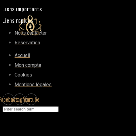
Liens importants
Liens rapides
Nous contacter
Réservation
Accueil
Mon compte
Cookies
Mentions légales
Facebook
Instagram
Youtube