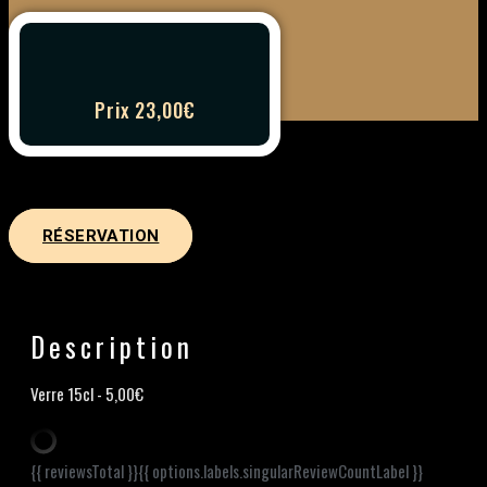
Prix 23,00€
RÉSERVATION
Description
Verre 15cl - 5,00€
{{ reviewsTotal }}
{{ options.labels.singularReviewCountLabel }}