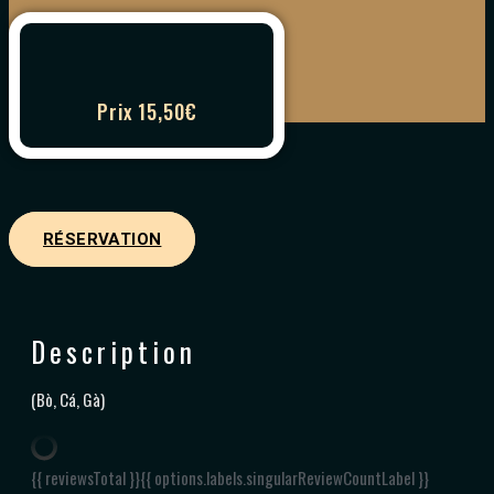
Prix 15,50€
RÉSERVATION
Description
(Bò, Cá, Gà)
{{ reviewsTotal }}
{{ options.labels.singularReviewCountLabel }}