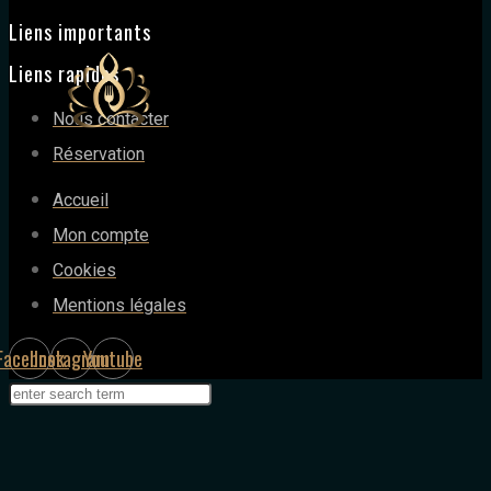
Liens importants
Liens rapides
Nous contacter
Réservation
Accueil
Mon compte
Cookies
Mentions légales
Facebook
Instagram
Youtube