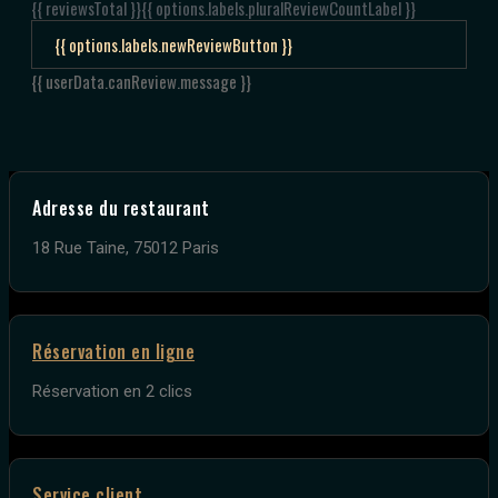
{{ reviewsTotal }}
{{ options.labels.pluralReviewCountLabel }}
{{ options.labels.newReviewButton }}
{{ userData.canReview.message }}
Adresse du restaurant
18 Rue Taine, 75012 Paris
Réservation en ligne
Réservation en 2 clics
Service client