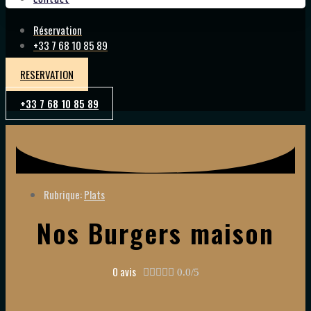
Réservation
+33 7 68 10 85 89
RESERVATION
+33 7 68 10 85 89
Rubrique:
Plats
Nos Burgers maison
0 avis





0.0/5