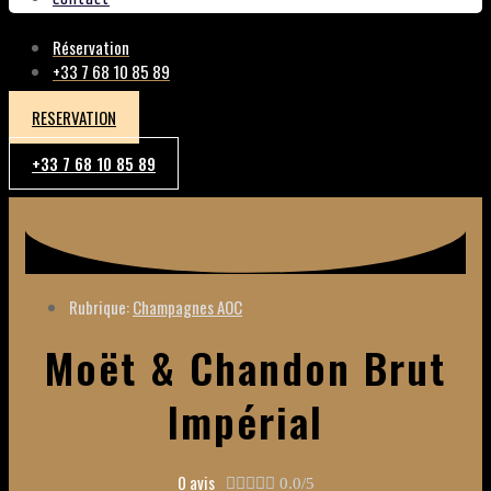
Réservation
+33 7 68 10 85 89
RESERVATION
+33 7 68 10 85 89
Rubrique:
Champagnes AOC
Moët & Chandon Brut
Impérial
0 avis





0.0/5