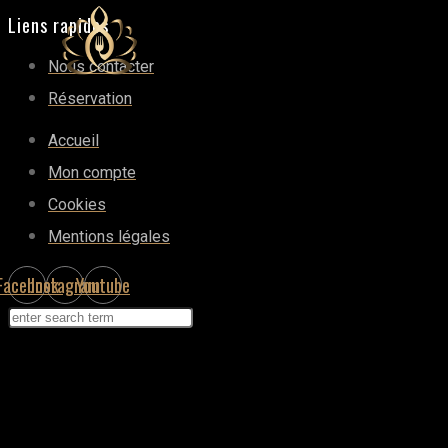
Liens rapides
Nous contacter
Réservation
Accueil
Mon compte
Cookies
Mentions légales
Facebook
Instagram
Youtube