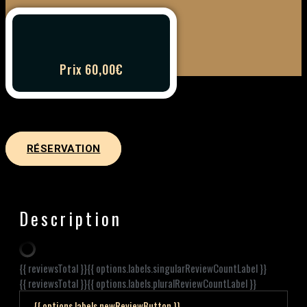
Prix 60,00€
RÉSERVATION
Description
{{ reviewsTotal }}
{{ options.labels.singularReviewCountLabel }}
{{ reviewsTotal }}
{{ options.labels.pluralReviewCountLabel }}
{{ options.labels.newReviewButton }}