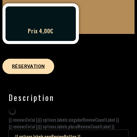
Prix 4,00€
RÉSERVATION
Description
{{ reviewsTotal }}
{{ options.labels.singularReviewCountLabel }}
{{ reviewsTotal }}
{{ options.labels.pluralReviewCountLabel }}
{{ options.labels.newReviewButton }}