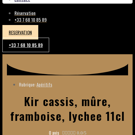
Réservation
+33 7 68 10 85 89
RESERVATION
+33 7 68 10 85 89
Rubrique:
Apéritifs
Kir cassis, mûre,
framboise, lychee 11cl
0 avis





0.0/5