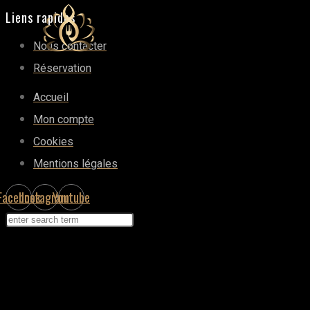
Liens rapides
Nous contacter
Réservation
Accueil
Mon compte
Cookies
Mentions légales
Facebook
Instagram
Youtube