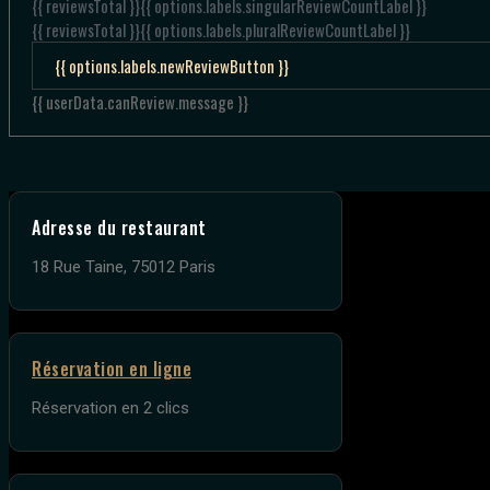
{{ reviewsTotal }}
{{ options.labels.singularReviewCountLabel }}
{{ reviewsTotal }}
{{ options.labels.pluralReviewCountLabel }}
{{ options.labels.newReviewButton }}
{{ userData.canReview.message }}
Adresse du restaurant
18 Rue Taine, 75012 Paris
Réservation en ligne
Réservation en 2 clics